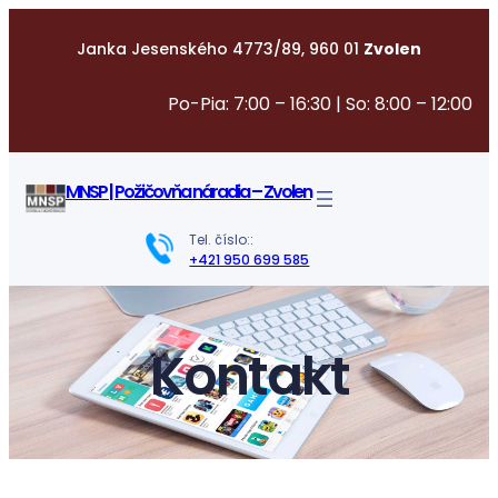
Prejsť
na
Janka Jesenského 4773/89, 960 01
Zvolen
obsah
Po-Pia: 7:00 – 16:30 | So: 8:00 – 12:00
MNSP | Požičovňa náradia – Zvolen
Tel. číslo::
+421 950 699 585
Kontakt