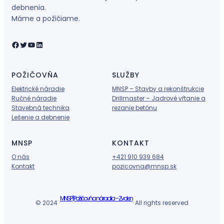
debnenia.
Máme a požičiame.
Facebook
Twitter
YouTube
LinkedIn
POŽIČOVŇA
SLUŽBY
Elektrické náradie
MNSP – Stavby a rekonštrukcie
Ručné náradie
Drillmaster – Jadrové vŕtanie a
Stavebná technika
rezanie betónu
Lešenie a debnenie
MNSP
KONTAKT
O nás
+421 910 939 684
Kontakt
pozicovna@mnsp.sk
MNSP | Požičovňa náradia – Zvolen
© 2024 ·
· All rights reserved